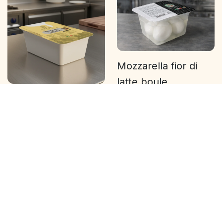
Mozzarella fior di
latte boule
125g
Mozzaella julienne
Fournis par : Caseificio
3kg
Giffoniello
Fournis par : Caseificio
Giffoniello
Charcuterie
Une sélection de charcuteries savoureuses,